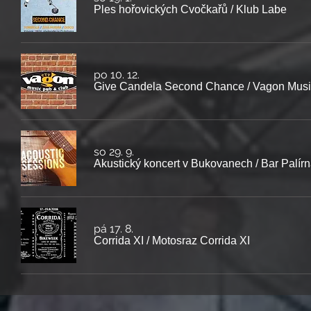
Ples hořovických Cvočkařů
/
Klub Labe
po 10. 12.
Give Candela Second Chance
/
Vagon Musi
so 29. 9.
Akustický koncert v Bukovanech
/
Bar Palír
pá 17. 8.
Corrida XI
/
Motosraz Corrida XI