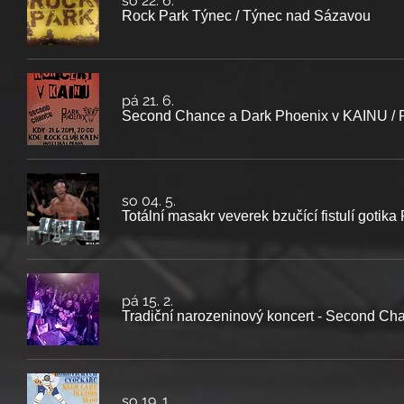
so 22. 6.
Rock Park Týnec
/
Týnec nad Sázavou
pá 21. 6.
Second Chance a Dark Phoenix v KAINU
/
so 04. 5.
Totální masakr veverek bzučící fistulí gotika
pá 15. 2.
Tradiční narozeninový koncert - Second Cha
so 19. 1.