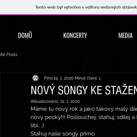
Tento web byl vytvořen v editoru webových stráne
DOMŮ
KONCERTY
MEDIA
All Posts
Pino
19. 1. 2020
Minut čtení: 1
NOVÝ SONGY KE STAŽEN
Aktualizováno:
21. 1. 2020
Máme tu nový rok a jako takový malý dár
nový pecky!!! Poslouchej, stahuj, sdilej a
líbí.. ;)
Stahuj naše songy přímo 