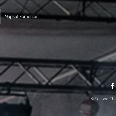
Dva nový songy!
Napsat komentář...
DALŠÍ KLÍPEK 
KOUKÁTE, CO?
© Second Cha